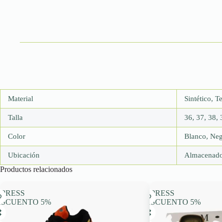
Material
Sintético, T
Talla
36, 37, 38, 
Color
Blanco, Ne
Ubicación
Almacenado
Productos relacionados
PRESS
EXPRESS
ESCUENTO 5%
DESCUENTO 5%