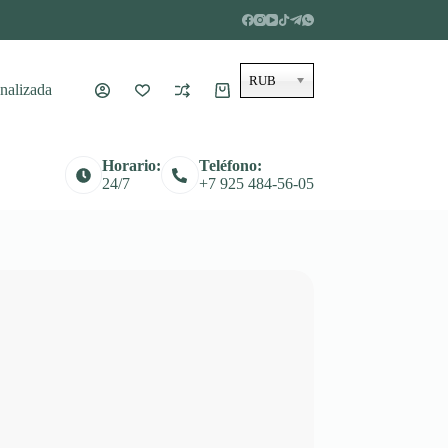
RUB
nalizada
Carro
de
compra
Horario:
Teléfono:
24/7
+7 925 484-56-05