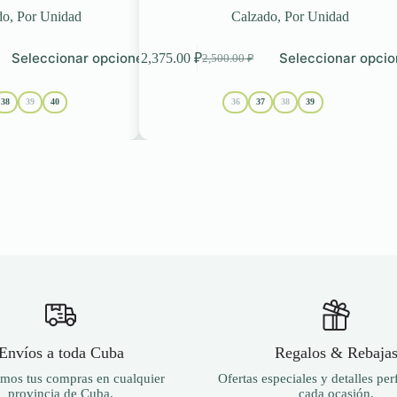
do
,
Por Unidad
Calzado
,
Por Unidad
Este
Seleccionar opciones
Seleccionar opci
2,375.00
₽
2,500.00
₽
producto
El
El
tiene
precio
precio
múltiples
original
actual
38
39
40
36
37
38
39
variantes.
era:
es:
Las
2,500.00 ₽.
2,375.00 ₽.
opciones
se
pueden
elegir
en
la
página
de
producto
Envíos a toda Cuba
Regalos & Rebaja
mos tus compras en cualquier
Ofertas especiales y detalles per
provincia de Cuba.
cada ocasión.