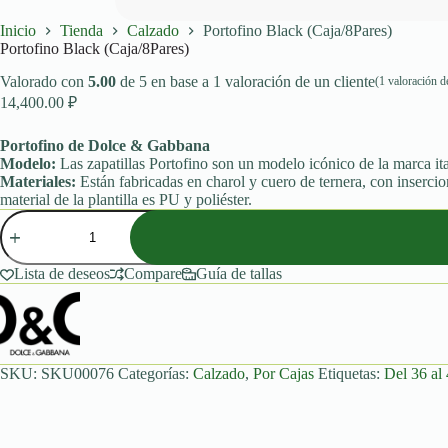
Inicio
Tienda
Calzado
Portofino Black (Caja/8Pares)
Portofino Black (Caja/8Pares)
Valorado con
5.00
de 5 en base a
1
valoración de un cliente
(
1
valoración de
14,400.00
₽
Portofino de Dolce & Gabbana
Modelo:
Las zapatillas Portofino son un modelo icónico de la marca it
Materiales:
Están fabricadas en charol y cuero de ternera, con insercio
material de la plantilla es PU y poliéster.
Portofino
Black
(Caja/8Pares)
cantidad
Lista de deseos
Compare
Guía de tallas
SKU:
SKU00076
Categorías:
Calzado
,
Por Cajas
Etiquetas:
Del 36 al