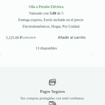
Olla a Presión Eléctrica
Valorado con
5.00
de 5
Entrega express
,
Envío incluido en el precio
Electrodomésticos
,
Hogar
,
Por Unidad
Añadir al carrito
5,225.00
₽
5,500.00
₽
El
El
precio
precio
original
actual
13 disponibles
Este
era:
es:
2,3
producto
5,500.00 ₽.
5,225.00 ₽.
tiene
múltiples
variantes.
Las
opciones
se
pueden
elegir
Pagos Seguros
en
la
Tus compras protegidas con total confianza.
página