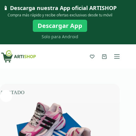
Saltar
📱 Descarga nuestra App oficial
ARTISHOP
al
contenido
Compra más rápido y recibe ofertas exclusivas desde tu móvil
Descargar App
Solo para Android
Carro
de
compra
AGOTADO