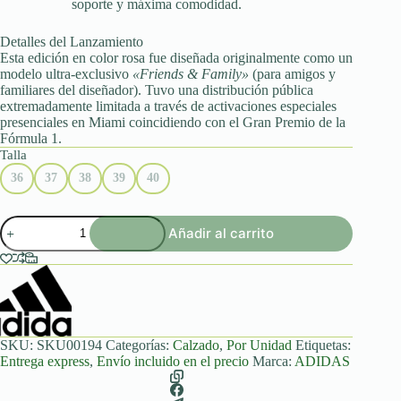
soporte y máxima comodidad.
Detalles del Lanzamiento
Esta edición en color rosa fue diseñada originalmente como un
modelo ultra-exclusivo
«Friends & Family»
(para amigos y
familiares del diseñador). Tuvo una distribución pública
extremadamente limitada a través de activaciones especiales
presenciales en Miami coincidiendo con el Gran Premio de la
Fórmula 1.
Talla
36
37
38
39
40
Jellyfish
Añadir al carrito
'Pink'
Pharrell
x
Virginia
cantidad
SKU:
SKU00194
Categorías:
Calzado
,
Por Unidad
Etiquetas:
Entrega express
,
Envío incluido en el precio
Marca:
ADIDAS