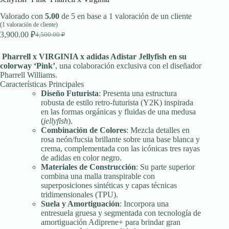
Valorado con
5.00
de 5 en base a
1
valoración de un cliente
(
1
valoración de cliente)
3,900.00
₽
4,500.00
₽
El
El
precio
precio
original
actual
Pharrell x VIRGINIA x adidas Adistar Jellyfish en su
era:
es:
colorway ‘Pink’
, una colaboración exclusiva con el diseñador
Pharrell Williams.
4,500.00 ₽.
3,900.00 ₽.
Características Principales
Diseño Futurista
: Presenta una estructura
robusta de estilo retro-futurista (Y2K) inspirada
en las formas orgánicas y fluidas de una medusa
(
jellyfish
).
Combinación de Colores
: Mezcla detalles en
rosa neón/fucsia brillante sobre una base blanca y
crema, complementada con las icónicas tres rayas
de
adidas
en color negro.
Materiales de Construcción
: Su parte superior
combina una malla transpirable con
superposiciones sintéticas y capas técnicas
tridimensionales (TPU).
Suela y Amortiguación
: Incorpora una
entresuela gruesa y segmentada con tecnología de
amortiguación Adiprene+ para brindar gran