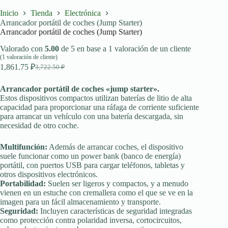
Inicio
Tienda
Electrónica
Arrancador portátil de coches (Jump Starter)
Arrancador portátil de coches (Jump Starter)
Valorado con
5.00
de 5 en base a
1
valoración de un cliente
(
1
valoración de cliente)
1,861.75
₽
3,722.50
₽
El
El
precio
precio
original
actual
Arrancador portátil de coches «jump starter».
era:
es:
Estos dispositivos compactos utilizan baterías de litio de alta
capacidad para proporcionar una ráfaga de corriente suficiente
3,722.50 ₽.
1,861.75 ₽.
para arrancar un vehículo con una batería descargada, sin
necesidad de otro coche.
Multifunción:
Además de arrancar coches, el dispositivo
suele funcionar como un power bank (banco de energía)
portátil, con puertos USB para cargar teléfonos, tabletas y
otros dispositivos electrónicos.
Portabilidad:
Suelen ser ligeros y compactos, y a menudo
vienen en un estuche con cremallera como el que se ve en la
imagen para un fácil almacenamiento y transporte.
Seguridad:
Incluyen características de seguridad integradas
como protección contra polaridad inversa, cortocircuitos,