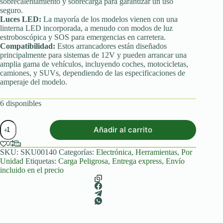
sobrecalentamiento y sobrecarga para garantizar un uso
seguro.
Luces LED:
La mayoría de los modelos vienen con una
linterna LED incorporada, a menudo con modos de luz
estroboscópica y SOS para emergencias en carretera.
Compatibilidad:
Estos arrancadores están diseñados
principalmente para sistemas de 12V y pueden arrancar una
amplia gama de vehículos, incluyendo coches, motocicletas,
camiones, y SUVs, dependiendo de las especificaciones de
amperaje del modelo.
6 disponibles
Arrancador
Añadir al carrito
portátil
de
coches
SKU:
SKU00140
Categorías:
Electrónica
,
Herramientas
,
Por
(Jump
Unidad
Etiquetas:
Carga Peligrosa
,
Entrega express
,
Envío
Starter)
incluido en el precio
cantidad