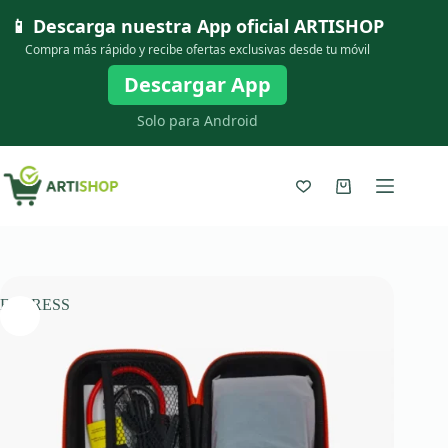
Saltar
📱 Descarga nuestra App oficial
ARTISHOP
al
contenido
Compra más rápido y recibe ofertas exclusivas desde tu móvil
Descargar App
Solo para Android
Carro
de
compra
EXPRESS