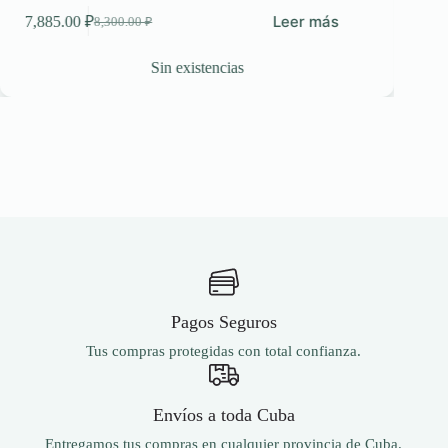
Leer más
7,885.00
₽
8,300.00
₽
El
El
precio
precio
original
actual
Sin existencias
Este
era:
es:
2,3
producto
8,300.00 ₽.
7,885.00 ₽.
tiene
múltiples
variantes.
Las
opciones
se
pueden
elegir
en
la
página
de
Pagos Seguros
producto
Tus compras protegidas con total confianza.
Envíos a toda Cuba
Entregamos tus compras en cualquier provincia de Cuba.