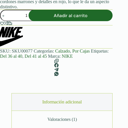
cordones marrones y detalles en rojo, lo que le da un aspecto
distintivo.
Air
Añadir al carrito
Force
1
Low
Brown
(Caja/8Pares)
cantidad
SKU:
SKU00077
Categorías:
Calzado
,
Por Cajas
Etiquetas:
Del 36 al 40
,
Del 41 al 45
Marca:
NIKE
Información adicional
Valoraciones (1)