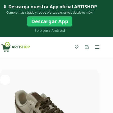
Saltar
📱 Descarga nuestra App oficial
ARTISHOP
al
contenido
Compra más rápido y recibe ofertas exclusivas desde tu móvil
Descargar App
Solo para Android
Carro
de
compra