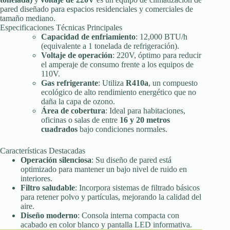
pared diseñado para espacios residenciales y comerciales de
40,000.00 ₽.
35,000.00 ₽.
tamaño mediano
.
Especificaciones Técnicas Principales
Capacidad de enfriamiento
: 12,000 BTU/h
(equivalente a 1 tonelada de refrigeración).
Voltaje de operación
: 220V, óptimo para reducir
el amperaje de consumo frente a los equipos de
110V.
Gas refrigerante
: Utiliza
R410a
, un compuesto
ecológico de alto rendimiento energético que no
daña la capa de ozono.
Área de cobertura
: Ideal para habitaciones,
oficinas o salas de entre
16 y 20 metros
cuadrados
bajo condiciones normales.
Características Destacadas
Operación silenciosa
: Su diseño de pared está
optimizado para mantener un bajo nivel de ruido en
interiores.
Filtro saludable
: Incorpora sistemas de filtrado básicos
para retener polvo y partículas, mejorando la calidad del
aire.
Diseño moderno
: Consola interna compacta con
acabado en color blanco y pantalla LED informativa.