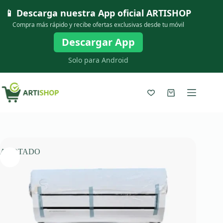
Saltar
📱 Descarga nuestra App oficial
ARTISHOP
al
contenido
Compra más rápido y recibe ofertas exclusivas desde tu móvil
Descargar App
Solo para Android
Carro
de
compra
AGOTADO