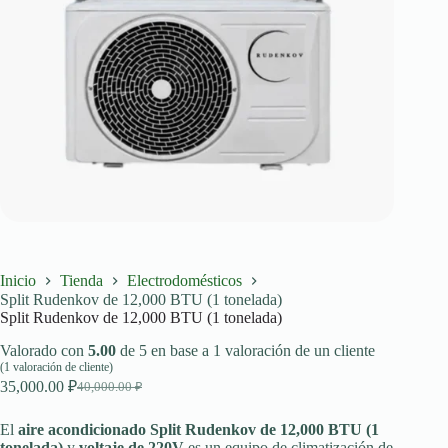
Inicio
Tienda
Electrodomésticos
Split Rudenkov de 12,000 BTU (1 tonelada)
Split Rudenkov de 12,000 BTU (1 tonelada)
Valorado con
5.00
de 5 en base a
1
valoración de un cliente
(
1
valoración de cliente)
35,000.00
₽
40,000.00
₽
El
El
precio
precio
original
actual
El
aire acondicionado Split Rudenkov de 12,000 BTU (1
era:
es:
tonelada)
y
voltaje de 220V
es un
equipo de climatización de