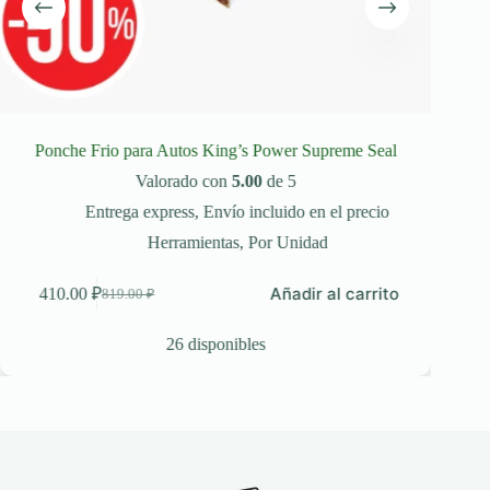
Ponche Frio para Autos King’s Power Supreme Seal
Lin
Valorado con
5.00
de 5
Entrega express
,
Envío incluido en el precio
C
Herramientas
,
Por Unidad
Añadir al carrito
410.00
₽
819.00
₽
El
El
75
precio
precio
original
actual
26 disponibles
era:
es:
819.00 ₽.
410.00 ₽.