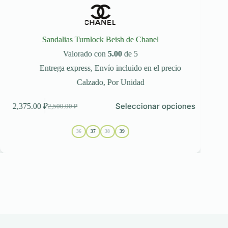
Sandalias Turnlock Beish de Chanel
Valorado con
5.00
de 5
Entrega express
,
Envío incluido en el precio
Calzado
,
Por Unidad
te
Este
Seleccionar opciones
2,375.00
₽
2,3
2,500.00
₽
oducto
producto
El
El
ene
tiene
precio
precio
ltiples
múltiples
original
actual
36
37
38
39
riantes.
variantes.
era:
es:
s
Las
2,500.00 ₽.
2,375.00 ₽.
ciones
opciones
se
eden
pueden
egir
elegir
en
la
gina
página
de
oducto
producto