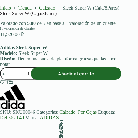
Inicio
Tienda
Calzado
Sleek Super W (Caja/8Pares)
Sleek Super W (Caja/8Pares)
Valorado con
5.00
de 5 en base a
1
valoración de un cliente
(
1
valoración de cliente)
11,520.00
₽
Adidas Sleek Super W
Modelo:
Sleek Super W.
Diseño:
Tienen una suela de plataforma gruesa que las hace
notar.
Sleek
Añadir al carrito
Super
W
(Caja/8Pares)
cantidad
SKU:
SKU00046
Categorías:
Calzado
,
Por Cajas
Etiqueta:
Del 36 al 40
Marca:
ADIDAS