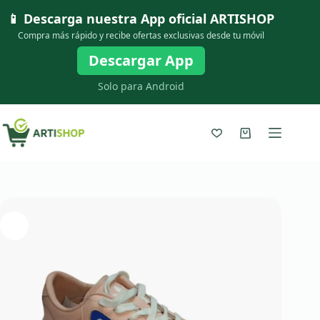
Saltar
📱 Descarga nuestra App oficial
ARTISHOP
al
contenido
Compra más rápido y recibe ofertas exclusivas desde tu móvil
Descargar App
Solo para Android
Carro
de
compra