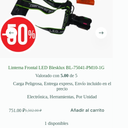
Linterna Frontal LED Blesklux BL-75041-PM10-1G
Valorado con
5.00
de 5
Carga Peligrosa
,
Entrega express
,
Envío incluido en el
precio
Electrónica
,
Herramientas
,
Por Unidad
60,8
Añadir al carrito
751.00
₽
1,502.00
₽
El
El
precio
precio
original
actual
1 disponibles
era:
es: