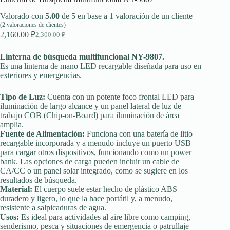
Valorado con
5.00
de 5 en base a
1
valoración de un cliente
(
2
valoraciones de clientes)
2,160.00
₽
2,300.00
₽
El
El
precio
precio
original
actual
Linterna de búsqueda multifuncional NY-9807.
era:
es:
Es una linterna de mano LED recargable diseñada para uso en
exteriores y emergencias.
2,300.00 ₽.
2,160.00 ₽.
Tipo de Luz:
Cuenta con un potente foco frontal LED para
iluminación de largo alcance y un panel lateral de luz de
trabajo COB (Chip-on-Board) para iluminación de área
amplia.
Fuente de Alimentación:
Funciona con una batería de litio
recargable incorporada y a menudo incluye un puerto USB
para cargar otros dispositivos, funcionando como un power
bank. Las opciones de carga pueden incluir un cable de
CA/CC o un panel solar integrado, como se sugiere en los
resultados de búsqueda.
Material:
El cuerpo suele estar hecho de plástico ABS
duradero y ligero, lo que la hace portátil y, a menudo,
resistente a salpicaduras de agua.
Usos:
Es ideal para actividades al aire libre como camping,
senderismo, pesca y situaciones de emergencia o patrullaje