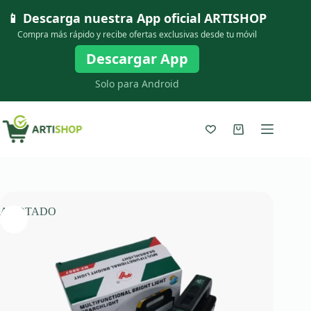
Saltar
📱 Descarga nuestra App oficial
ARTISHOP
al
contenido
Compra más rápido y recibe ofertas exclusivas desde tu móvil
Descargar App
Solo para Android
Carro
de
compra
AGOTADO