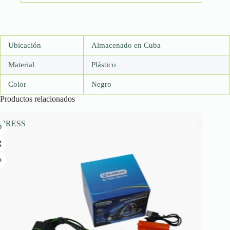
Ubicación
Almacenado en Cuba
Material
Plástico
Color
Negro
Productos relacionados
PRESS
AGOTAD
DESCUEN