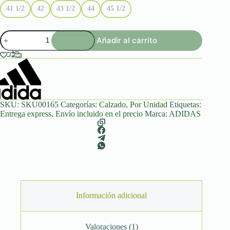
41 1/2
42
43 1/2
44
45 1/2
Athletics
Añadir al carrito
86
x
FOG
Black
(Fear
of
God)
cantidad
SKU:
SKU00165
Categorías:
Calzado
,
Por Unidad
Etiquetas:
Entrega express
,
Envío incluido en el precio
Marca:
ADIDAS
Información adicional
Valoraciones (1)