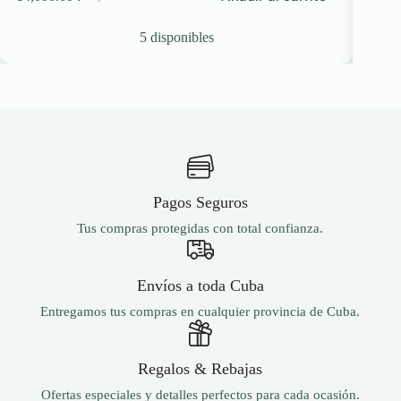
El
El
precio
precio
original
actual
5 disponibles
era:
es:
14,751.00 ₽.
14,000.00 ₽.
Pagos Seguros
Tus compras protegidas con total confianza.
Envíos a toda Cuba
Entregamos tus compras en cualquier provincia de Cuba.
Regalos & Rebajas
Ofertas especiales y detalles perfectos para cada ocasión.