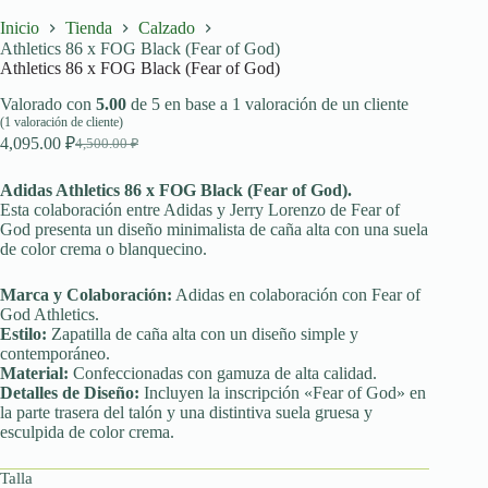
Inicio
Tienda
Calzado
Athletics 86 x FOG Black (Fear of God)
Athletics 86 x FOG Black (Fear of God)
Valorado con
5.00
de 5 en base a
1
valoración de un cliente
(
1
valoración de cliente)
4,095.00
₽
4,500.00
₽
El
El
precio
precio
original
actual
Adidas Athletics 86 x FOG Black (Fear of God).
era:
es:
Esta colaboración entre Adidas y Jerry Lorenzo de Fear of
God presenta un diseño minimalista de caña alta con una suela
4,500.00 ₽.
4,095.00 ₽.
de color crema o blanquecino.
Marca y Colaboración:
Adidas en colaboración con Fear of
God Athletics.
Estilo:
Zapatilla de caña alta con un diseño simple y
contemporáneo.
Material:
Confeccionadas con gamuza de alta calidad.
Detalles de Diseño:
Incluyen la inscripción «Fear of God» en
la parte trasera del talón y una distintiva suela gruesa y
esculpida de color crema.
Talla