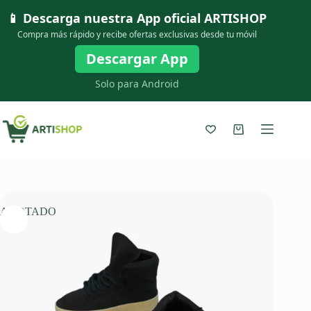
Saltar
📱 Descarga nuestra App oficial
ARTISHOP
al
contenido
Compra más rápido y recibe ofertas exclusivas desde tu móvil
Descargar App
Solo para Android
Carro
de
compra
AGOTADO