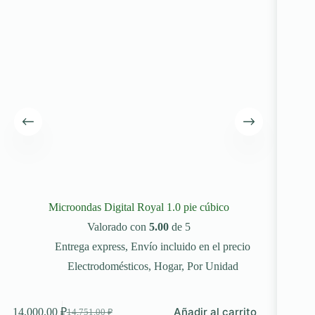
Microondas Digital Royal 1.0 pie cúbico
Batidor
Valorado con
5.00
de 5
Entrega express
,
Envío incluido en el precio
Electrodomésticos
,
Hogar
,
Por Unidad
Añadir al carrito
14,000.00
₽
4,2
14,751.00
₽