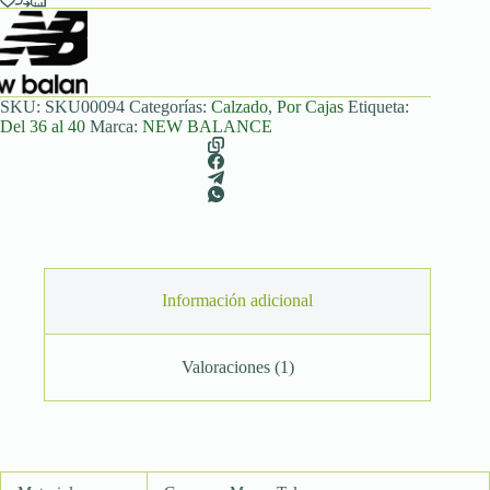
Pink
(Caja/8Pares)
cantidad
SKU:
SKU00094
Categorías:
Calzado
,
Por Cajas
Etiqueta:
Del 36 al 40
Marca:
NEW BALANCE
Información adicional
Valoraciones (1)