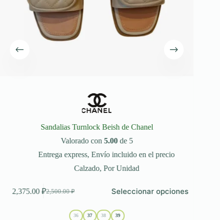
Sandalias Turnlock Beish de Chanel
Valorado con
5.00
de 5
Entrega express
,
Envío incluido en el precio
Calzado
,
Por Unidad
te
Este
Seleccionar opciones
2,375.00
₽
2,3
2,500.00
₽
oducto
producto
El
El
ene
tiene
precio
precio
ltiples
múltiples
original
actual
36
37
38
39
riantes.
variantes.