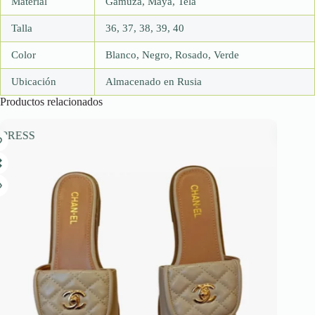
Material
Gamuza, Maya, Tela
Talla
36, 37, 38, 39, 40
Color
Blanco, Negro, Rosado, Verde
Ubicación
Almacenado en Rusia
Productos relacionados
PRESS
EXPRESS