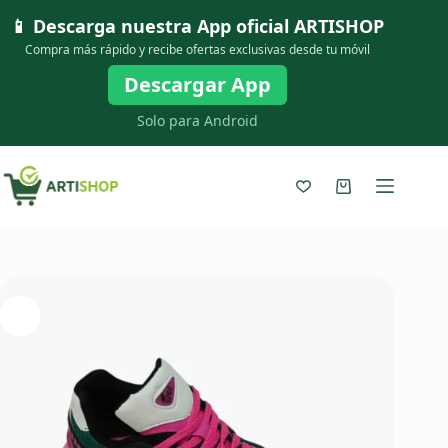
Saltar
📱 Descarga nuestra App oficial
ARTISHOP
al
contenido
Compra más rápido y recibe ofertas exclusivas desde tu móvil
Descargar App
Solo para Android
Carro
de
compra