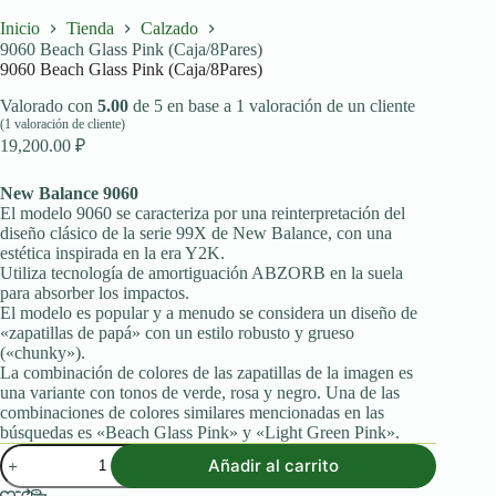
Inicio
Tienda
Calzado
9060 Beach Glass Pink (Caja/8Pares)
9060 Beach Glass Pink (Caja/8Pares)
Valorado con
5.00
de 5 en base a
1
valoración de un cliente
(
1
valoración de cliente)
19,200.00
₽
New Balance 9060
El modelo 9060 se caracteriza por una reinterpretación del
diseño clásico de la serie 99X de New Balance, con una
estética inspirada en la era Y2K.
Utiliza tecnología de amortiguación ABZORB en la suela
para absorber los impactos.
El modelo es popular y a menudo se considera un diseño de
«zapatillas de papá» con un estilo robusto y grueso
(«chunky»).
La combinación de colores de las zapatillas de la imagen es
una variante con tonos de verde, rosa y negro. Una de las
combinaciones de colores similares mencionadas en las
búsquedas es «Beach Glass Pink» y «Light Green Pink».
9060
Añadir al carrito
Beach
Glass