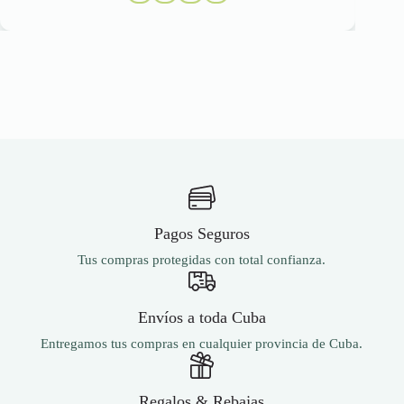
era:
es:
s
Las
2,500.00 ₽.
2,375.00 ₽.
ciones
opciones
se
eden
pueden
egir
elegir
en
la
gina
página
de
oducto
producto
Pagos Seguros
Tus compras protegidas con total confianza.
Envíos a toda Cuba
Entregamos tus compras en cualquier provincia de Cuba.
Regalos & Rebajas